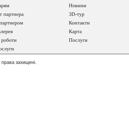
арям
Новини
т партнера
3D-тур
партнером
Контакти
лерея
Карта
 роботи
Послуги
ослуги
і права захищені.