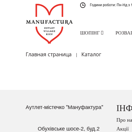
Години роботи: Пн-Нд з 
ШОПІНГ
РОЗВА
Главная страница
Каталог
|
Аутлет-містечко "Мануфактура"
ІН
Про на
Обухівське шосе-2, буд.2
Акції