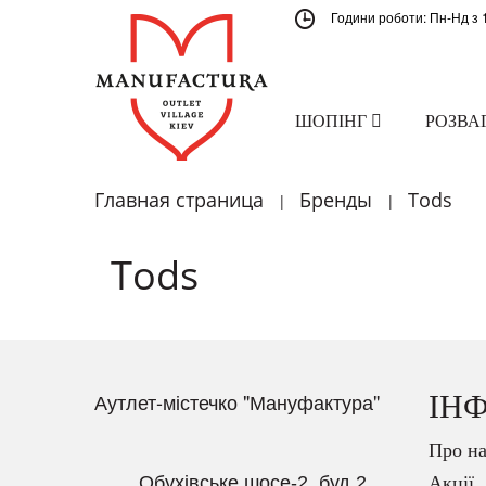
Години роботи: Пн-Нд з 
ШОПІНГ
РОЗВА
Главная страница
Бренды
Tods
|
|
Tods
Аутлет-містечко "Мануфактура"
ІН
Про на
Обухівське шосе-2, буд.2
Акції