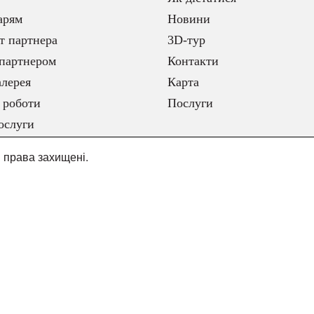
арям
Новини
т партнера
3D-тур
партнером
Контакти
лерея
Карта
 роботи
Послуги
ослуги
і права захищені.