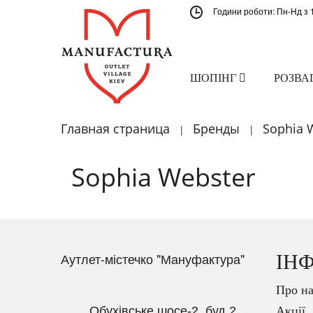
Години роботи: Пн-Нд з 
ШОПІНГ
РОЗВА
Главная страница
Бренды
Sophia 
|
|
Sophia Webster
Аутлет-містечко "Мануфактура"
ІН
Про на
Обухівське шосе-2, буд.2
Акції