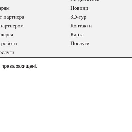
арям
Новини
т партнера
3D-тур
партнером
Контакти
лерея
Карта
 роботи
Послуги
ослуги
і права захищені.