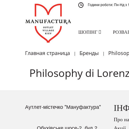
Години роботи: Пн-Нд з 
ШОПІНГ
РОЗВА
Главная страница
Бренды
Philosop
|
|
Philosophy di Lorenz
Аутлет-містечко "Мануфактура"
ІН
Про на
Обухівське шосе-2, буд.2
Акції