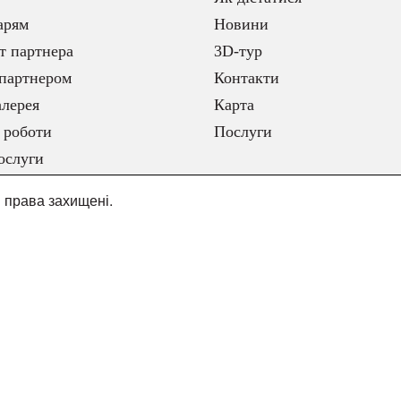
арям
Новини
т партнера
3D-тур
партнером
Контакти
лерея
Карта
 роботи
Послуги
ослуги
і права захищені.