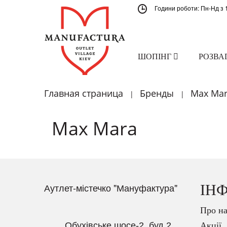
Години роботи: Пн-Нд з 
ШОПІНГ
РОЗВА
Главная страница
Бренды
Max Ma
|
|
Max Mara
Аутлет-містечко "Мануфактура"
ІН
Про на
Обухівське шосе-2, буд.2
Акції