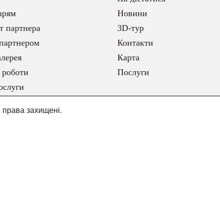
арям
Новини
т партнера
3D-тур
партнером
Контакти
лерея
Карта
 роботи
Послуги
ослуги
і права захищені.