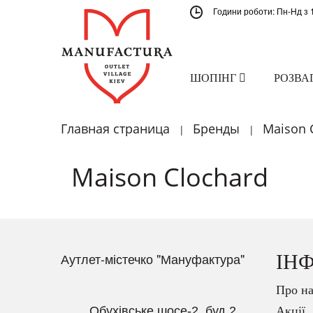
Години роботи: Пн-Нд з 
ШОПІНГ
РОЗВА
Главная страница
Бренды
Maison 
|
|
Maison Clochard
Аутлет-містечко "Мануфактура"
ІН
Про на
Обухівське шосе-2, буд.2
Акції