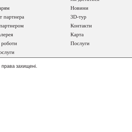
арям
Новини
т партнера
3D-тур
партнером
Контакти
лерея
Карта
 роботи
Послуги
ослуги
і права захищені.