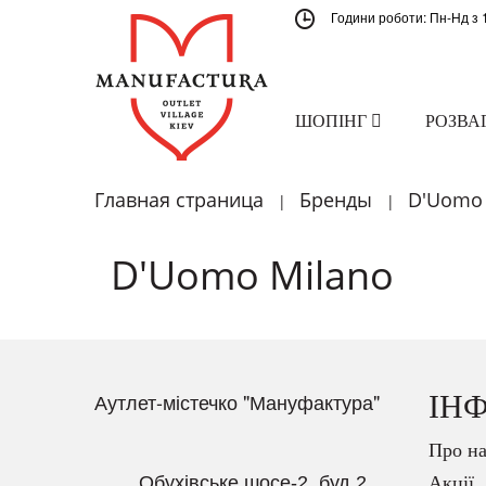
Години роботи: Пн-Нд з 
ШОПІНГ
РОЗВА
Главная страница
Бренды
D'Uomo 
|
|
D'Uomo Milano
Аутлет-містечко "Мануфактура"
ІН
Про на
Обухівське шосе-2, буд.2
Акції