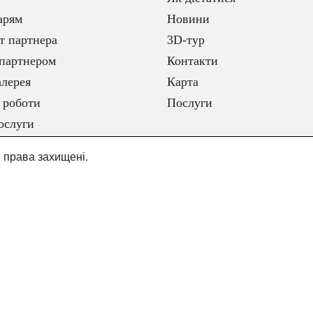
арям
Новини
т партнера
3D-тур
партнером
Контакти
лерея
Карта
 роботи
Послуги
ослуги
і права захищені.